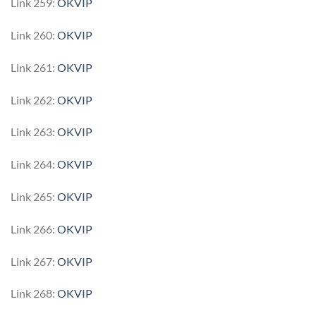
Link 259:
OKVIP
Link 260:
OKVIP
Link 261:
OKVIP
Link 262:
OKVIP
Link 263:
OKVIP
Link 264:
OKVIP
Link 265:
OKVIP
Link 266:
OKVIP
Link 267:
OKVIP
Link 268:
OKVIP