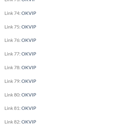
Link 74:
OKVIP
Link 75:
OKVIP
Link 76:
OKVIP
Link 77:
OKVIP
Link 78:
OKVIP
Link 79:
OKVIP
Link 80:
OKVIP
Link 81:
OKVIP
Link 82:
OKVIP