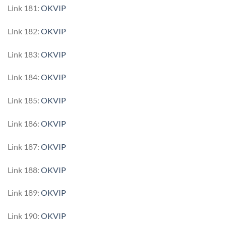
Link 181:
OKVIP
Link 182:
OKVIP
Link 183:
OKVIP
Link 184:
OKVIP
Link 185:
OKVIP
Link 186:
OKVIP
Link 187:
OKVIP
Link 188:
OKVIP
Link 189:
OKVIP
Link 190:
OKVIP