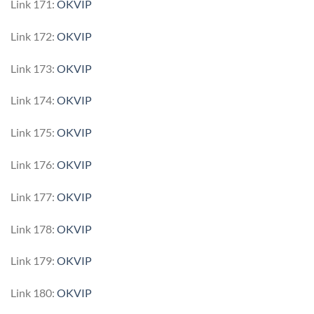
Link 171:
OKVIP
Link 172:
OKVIP
Link 173:
OKVIP
Link 174:
OKVIP
Link 175:
OKVIP
Link 176:
OKVIP
Link 177:
OKVIP
Link 178:
OKVIP
Link 179:
OKVIP
Link 180:
OKVIP