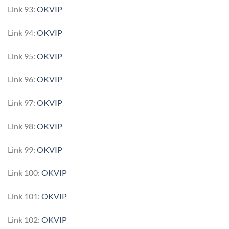
Link 93:
OKVIP
Link 94:
OKVIP
Link 95:
OKVIP
Link 96:
OKVIP
Link 97:
OKVIP
Link 98:
OKVIP
Link 99:
OKVIP
Link 100:
OKVIP
Link 101:
OKVIP
Link 102:
OKVIP