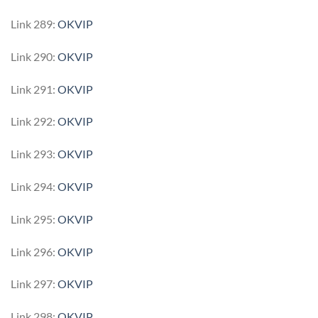
Link 289:
OKVIP
Link 290:
OKVIP
Link 291:
OKVIP
Link 292:
OKVIP
Link 293:
OKVIP
Link 294:
OKVIP
Link 295:
OKVIP
Link 296:
OKVIP
Link 297:
OKVIP
Link 298:
OKVIP