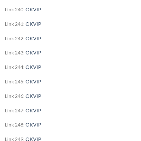
Link 240:
OKVIP
Link 241:
OKVIP
Link 242:
OKVIP
Link 243:
OKVIP
Link 244:
OKVIP
Link 245:
OKVIP
Link 246:
OKVIP
Link 247:
OKVIP
Link 248:
OKVIP
Link 249:
OKVIP