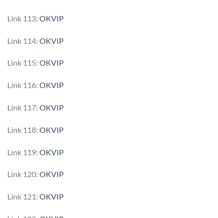
Link 113:
OKVIP
Link 114:
OKVIP
Link 115:
OKVIP
Link 116:
OKVIP
Link 117:
OKVIP
Link 118:
OKVIP
Link 119:
OKVIP
Link 120:
OKVIP
Link 121:
OKVIP