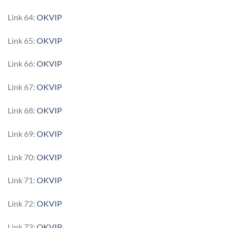
Link 64:
OKVIP
Link 65:
OKVIP
Link 66:
OKVIP
Link 67:
OKVIP
Link 68:
OKVIP
Link 69:
OKVIP
Link 70:
OKVIP
Link 71:
OKVIP
Link 72:
OKVIP
Link 73:
OKVIP