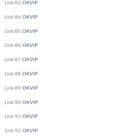
Link 83:
OKVIP
Link 84:
OKVIP
Link 85:
OKVIP
Link 86:
OKVIP
Link 87:
OKVIP
Link 88:
OKVIP
Link 89:
OKVIP
Link 90:
OKVIP
Link 91:
OKVIP
Link 92:
OKVIP