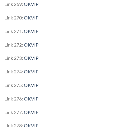
Link 269:
OKVIP
Link 270:
OKVIP
Link 271:
OKVIP
Link 272:
OKVIP
Link 273:
OKVIP
Link 274:
OKVIP
Link 275:
OKVIP
Link 276:
OKVIP
Link 277:
OKVIP
Link 278:
OKVIP