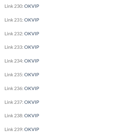
Link 230:
OKVIP
Link 231:
OKVIP
Link 232:
OKVIP
Link 233:
OKVIP
Link 234:
OKVIP
Link 235:
OKVIP
Link 236:
OKVIP
Link 237:
OKVIP
Link 238:
OKVIP
Link 239:
OKVIP